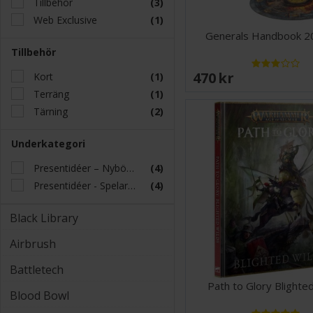
Tillbehör
(3)
Web Exclusive
(1)
Generals Handbook 2
Tillbehör
470 SEK
Kort
(1)
Terräng
(1)
Tärning
(2)
Underkategori
Presentidéer – Nybörjaren
(4)
Presentidéer - Spelaren
(4)
Black Library
Airbrush
Battletech
Path to Glory Blighte
Blood Bowl