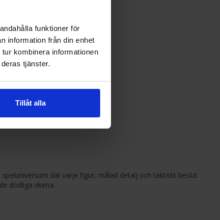
tning:
andahålla funktioner för
n information från din enhet
 tur kombinera informationen
deras tjänster.
el.se?
Tillåt alla
speluniversum där varje figur, målad detalj och taktiskt beslut
 de dödliga rikena.