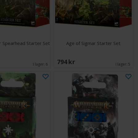
r Spearhead Starter Set
Age of Sigmar Starter Set
K
794 SEK
I lager:
6
I lager:
5