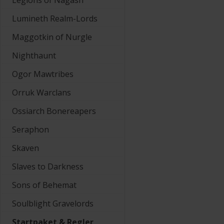
Legions of Nagash
Lumineth Realm-Lords
Maggotkin of Nurgle
Nighthaunt
Ogor Mawtribes
Orruk Warclans
Ossiarch Bonereapers
Seraphon
Skaven
Slaves to Darkness
Sons of Behemat
Soulblight Gravelords
Startpaket & Regler