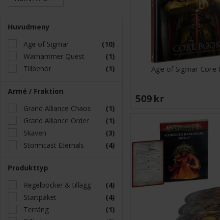
Huvudmeny
Age of Sigmar
(10)
Warhammer Quest
(1)
Tillbehör
(1)
Age of Sigmar Core
Armé / Fraktion
509 SEK
Grand Alliance Chaos
(1)
Grand Alliance Order
(1)
Skaven
(3)
Stormcast Eternals
(4)
Produkttyp
Regelböcker & tillägg
(4)
Startpaket
(4)
Terräng
(1)