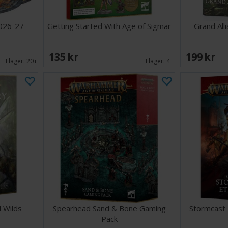
026-27
Getting Started With Age of Sigmar
Grand All
135 SEK
199 SEK
I lager:
20+
I lager:
4
d Wilds
Spearhead Sand & Bone Gaming
Stormcast 
Pack