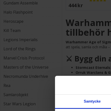
Gundam Assemble
444 SEK
Halo Flashpoint
Warhammer
Heroscape
tillbehör 
Kill Team
Legions Imperialis
Warhammer Age of Sigm
att spela, samla och måla – 
Lord of the Rings
⚔️ Bygg din 
Marvel Crisis Protocol
Masters of the Universe
Stormcast Eternals
Orruk Warclans & G
Necromunda Underhive
Soulblight Gravelor
Sylvaneth, Seraphon
Rea
🎯 Allt du b
Samlarobjekt
Samtycke
Startlådor:
Kompletta 
Star Wars Legion
Battletomes:
Regler,