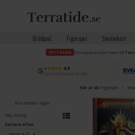
Brädspel
Figurspel
Samlarkort
Terraspel.se byter namn till
Terr
NYTT NAMN
4.8
Läs omdömen på Google
Här är du
Figurspel
>
War
Visa endast i lager
Välj visning:
Sortera efter
Namn A-Ö