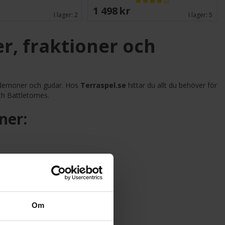
1 498 SEK
I lager:
2
I lager:
5
r, fraktioner och
, demoner och gudar. Hos
Terraspel.se
hittar du allt du behöver för
och Battletomes.
ner:
r.
Om