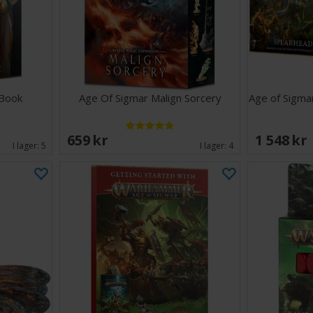
 Book
Age Of Sigmar Malign Sorcery
Age of Sigma
659 SEK
1 548 SE
I lager:
5
I lager:
4