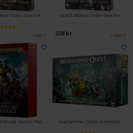
iance Chaos Dice Set
Grand Alliance Order Dice Set
238 SEK
I lager:
1
I lager:
2
Eternals Faction Pack
Warhammer Quest Darkwater