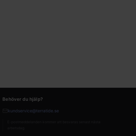
Behöver du hjälp?
kundservice@terratide.se
E-postmeddelanden kommer att besvaras senast nästa
arbetsdag.