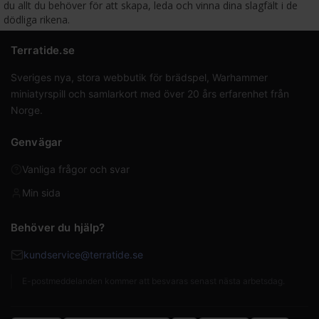
du allt du behöver för att skapa, leda och vinna dina slagfält i de
dödliga rikena.
Terratide.se
Sveriges nya, stora webbutik för brädspel, Warhammer
miniatyrspill och samlarkort med över 20 års erfarenhet från
Norge.
Genvägar
Vanliga frågor och svar
Min sida
Behöver du hjälp?
kundservice@terratide.se
E-postmeddelanden kommer att besvaras senast nästa arbetsdag.