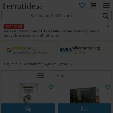
×
NYTT NAMN
Terraspel.se byter namn till
Terratide
– samma sortiment, samma
snabba leveranser, bara ett nytt namn.
4.8
Säker betalning
Snabb leverans
45 dagars ångerrätt
Läs omdömen på Google
med Svea
Direkt från lager
Enkel retur
Figurspel
>
Warhammer Age of Sigmar
Filter
Köp
Köp