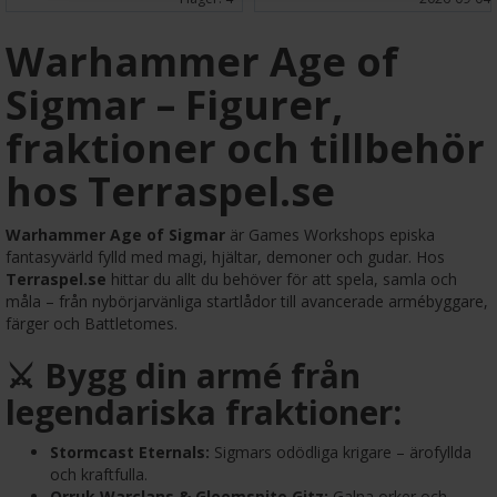
Warhammer Age of
Sigmar – Figurer,
fraktioner och tillbehör
hos Terraspel.se
Warhammer Age of Sigmar
är Games Workshops episka
fantasyvärld fylld med magi, hjältar, demoner och gudar. Hos
Terraspel.se
hittar du allt du behöver för att spela, samla och
måla – från nybörjarvänliga startlådor till avancerade armébyggare,
färger och Battletomes.
⚔️ Bygg din armé från
legendariska fraktioner:
Stormcast Eternals:
Sigmars odödliga krigare – ärofyllda
och kraftfulla.
Orruk Warclans & Gloomspite Gitz:
Galna orker och