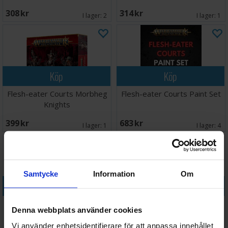
308 SEK
314 SEK
I lager:
2
I lager:
1
Köp
Köp
Flesh-eater Courts Morbheg
Flesh-eater Courts Paint Set
Knights
399 SEK
683 SEK
I lager:
1
I lager:
4
Samtycke
Information
Om
Köp
Köp
Flesh-eater Courts Royal
Flesh-eater Courts Spearhead
Denna webbplats använder cookies
Decapitator
Vi använder enhetsidentifierare för att anpassa innehållet