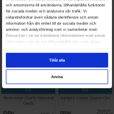
298 SEK
1 048 SEK
I lager:
1
I lager:
2
och annonserna till användarna, tillhandahålla funktioner
för sociala medier och analysera vår trafik. Vi
vidarebefordrar även sådana identifierare och annan
information från din enhet till de sociala medier och
annons- och analysföretag som vi samarbetar med.
Köp
Köp
Dessa kan i sin tur kombinera informationen med annan
information som du har tillhandahållit eller som de har
Flesh-eater Courts Ushoran
Flesh-eater Courts Varghulf
samlat in när du har använt deras tjänster.
Mortarch of
Courtier
888 SEK
369 SEK
I lager:
2
I lager:
2
Tillåt alla
Avvisa
Köp
Köp
Flesh-eater Courts Warscroll
Vampire Counts Corpse Cart
Cards
Väntas in:
258 SEK
289 SEK
I lager:
4
2026-09-04