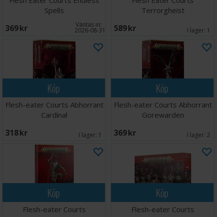
Flesh Eater Courts Endless
Flesh Eater Courts
Spells
Terrorgheist
Väntas in:
369 SEK
589 SEK
2026-08-31
I lager:
1
Köp
Köp
Flesh-eater Courts Abhorrant
Flesh-eater Courts Abhorrant
Cardinal
Gorewarden
318 SEK
369 SEK
I lager:
1
I lager:
2
Köp
Köp
Flesh-eater Courts
Flesh-eater Courts