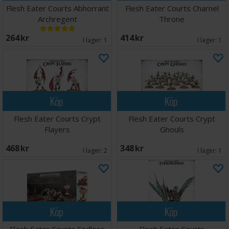
Flesh Eater Courts Abhorrant
Flesh Eater Courts Charnel
Archregent
Throne
264 SEK
414 SEK
I lager:
1
I lager:
1
Köp
Köp
Flesh Eater Courts Crypt
Flesh Eater Courts Crypt
Flayers
Ghouls
468 SEK
348 SEK
I lager:
2
I lager:
1
Köp
Köp