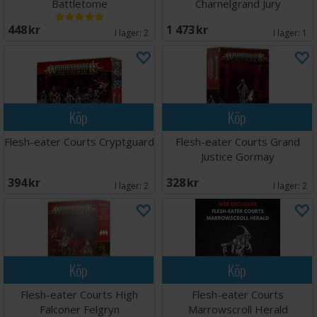
Battletome
Charnelgrand Jury
448 SEK
1 473 SEK
I lager:
2
I lager:
1
Köp
Köp
Flesh-eater Courts Cryptguard
Flesh-eater Courts Grand
Justice Gormay
394 SEK
328 SEK
I lager:
2
I lager:
2
Köp
Köp
Flesh-eater Courts High
Flesh-eater Courts
Falconer Felgryn
Marrowscroll Herald