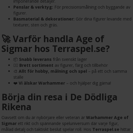
imponerande detaljer.
Penslar & verktyg:
För precisionsmålning och byggande av
figurer.
Basmaterial & dekorationer:
Gör dina figurer levande med
texturer, sten och gräs.
🚀 Varför handla Age of
Sigmar hos Terraspel.se?
📦
Snabb leverans
från svenskt lager
🧙‍♂️
Brett sortiment
av figurer, färg och tillbehör
🎨
Allt för hobby, målning och spel
– på ett och samma
ställe
❤️
Vi älskar Warhammer
– och hjälper dig gärna!
Börja din resa i De Dödliga
Rikena
Oavsett om du är nybörjare eller veteran är
Warhammer Age of
Sigmar
ett rikt och spännande speluniversum där varje figur,
målad detalj och taktiskt beslut spelar roll. Hos
Terraspel.se
hittar