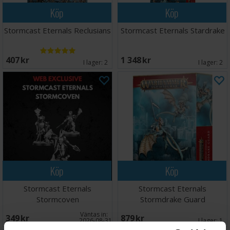
Köp
Köp
Stormcast Eternals Reclusians
Stormcast Eternals Stardrake
407 SEK
1 348 SEK
I lager:
2
I lager:
2
Köp
Köp
Stormcast Eternals
Stormcast Eternals
Stormcoven
Stormdrake Guard
Väntas in:
349 SEK
879 SEK
2026-08-31
I lager:
1