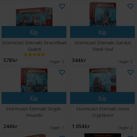
Köp
Köp
Stormcast Eternals Dracothian
Stormcast Eternals Gardus
Guard
Steel Soul
578 SEK
344 SEK
I lager:
2
I lager:
2
Köp
Köp
Stormcast Eternals Gryph-
Stormcast Eternals Ionus
Hounds
Cryptborn
244 SEK
1 054 SEK
I lager:
1
I lager:
2