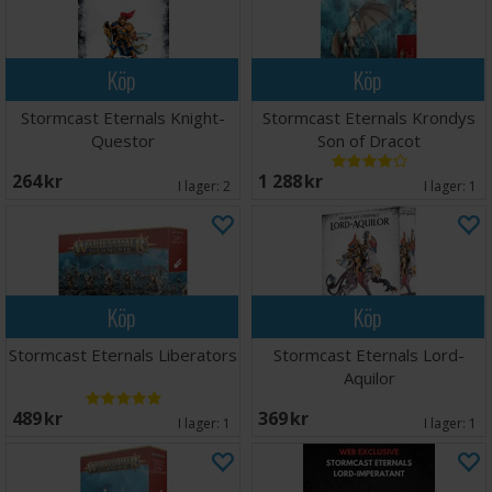
Köp
Köp
Stormcast Eternals Knight-
Stormcast Eternals Krondys
Questor
Son of Dracot
264 SEK
1 288 SEK
I lager:
2
I lager:
1
Köp
Köp
Stormcast Eternals Liberators
Stormcast Eternals Lord-
Aquilor
489 SEK
369 SEK
I lager:
1
I lager:
1