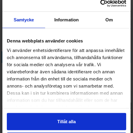
Samtycke
Information
Om
Denna webbplats använder cookies
Vi använder enhetsidentifierare för att anpassa innehållet
Köp
Köp
och annonserna till användarna, tillhandahålla funktioner
för sociala medier och analysera vår trafik. Vi
Stormcast Eternals
Stormcast Eternals
vidarebefordrar även sådana identifierare och annan
Stormreach Portal
Stormstrike Chariot
information från din enhet till de sociala medier och
630 SEK
438 SEK
annons- och analysföretag som vi samarbetar med.
I lager:
9
I lager:
1
Dessa kan i sin tur kombinera informationen med annan
information som du har tillhandahållit eller som de har
samlat in när du har använt deras tjänster.
Tillåt alla