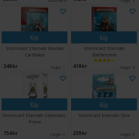
2026-08-31
I lager:
3
Köp
Köp
Stormcast Eternals Bastian
Stormcast Eternals
Carthalos
Battletome
348 SEK
418 SEK
I lager:
1
I lager:
4
Köp
Köp
Stormcast Eternals Celestant-
Stormcast Eternals Dice
Prime
754 SEK
239 SEK
I lager:
1
I lager:
3