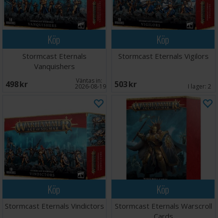
Köp
Köp
Stormcast Eternals
Stormcast Eternals Vigilors
Vanquishers
Väntas in:
498 SEK
503 SEK
2026-08-19
I lager:
2
Köp
Köp
Stormcast Eternals Vindictors
Stormcast Eternals Warscroll
Cards