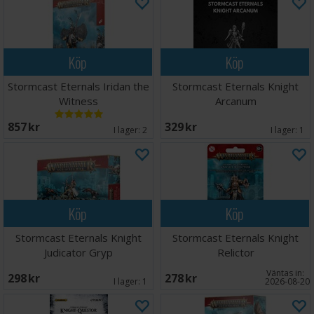
Köp
Köp
Stormcast Eternals Iridan the
Stormcast Eternals Knight
Witness
Arcanum
857 SEK
329 SEK
I lager:
2
I lager:
1
Köp
Köp
Stormcast Eternals Knight
Stormcast Eternals Knight
Judicator Gryp
Relictor
Väntas in:
298 SEK
278 SEK
I lager:
1
2026-08-20