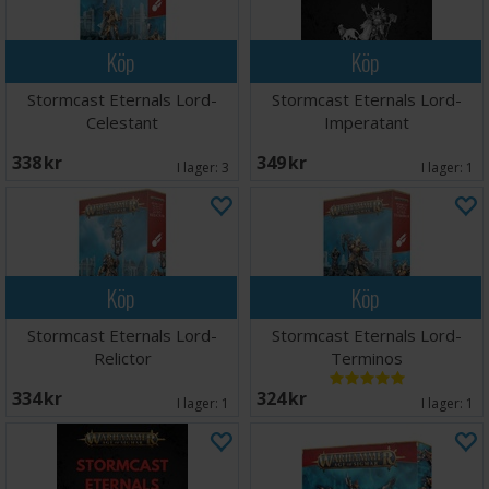
Köp
Köp
Stormcast Eternals Lord-
Stormcast Eternals Lord-
Celestant
Imperatant
338 SEK
349 SEK
I lager:
3
I lager:
1
Köp
Köp
Stormcast Eternals Lord-
Stormcast Eternals Lord-
Relictor
Terminos
334 SEK
324 SEK
I lager:
1
I lager:
1