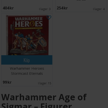
404 SEK
254 SEK
I lager:
3
I lager:
4
Köp
Warhammer Heroes
Stormcast Eternals
99 SEK
I lager:
15
Warhammer Age of
Sigmar – Figurer,