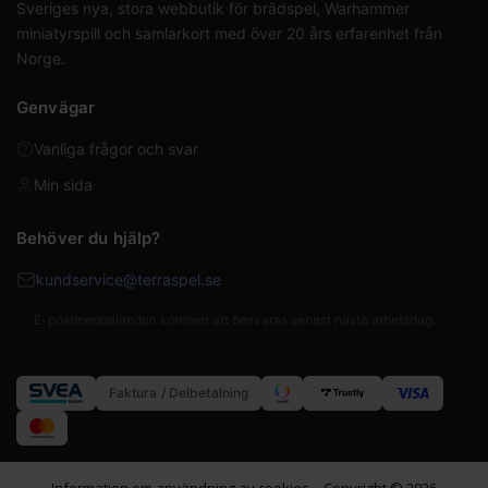
Sveriges nya, stora webbutik för brädspel, Warhammer
miniatyrspill och samlarkort med över 20 års erfarenhet från
Norge.
Genvägar
Vanliga frågor och svar
Min sida
Behöver du hjälp?
kundservice@terraspel.se
E-postmeddelanden kommer att besvaras senast nästa arbetsdag.
Faktura / Delbetalning