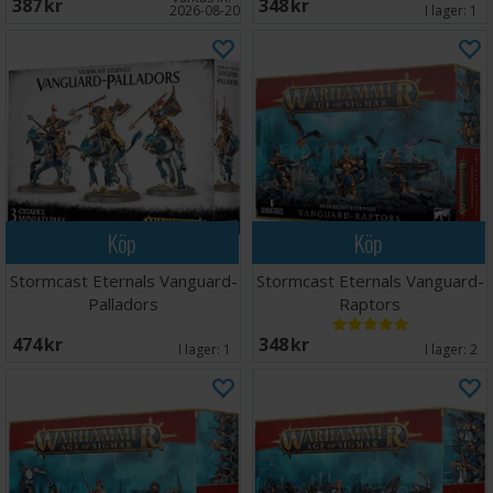
387 SEK
348 SEK
2026-08-20
I lager:
1
Köp
Köp
Stormcast Eternals Vanguard-
Stormcast Eternals Vanguard-
Palladors
Raptors
474 SEK
348 SEK
I lager:
1
I lager:
2