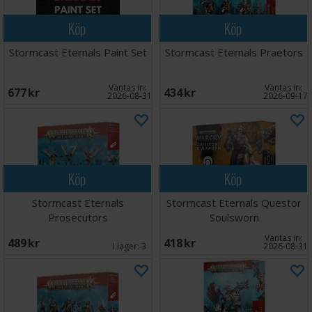
Köp
Köp
Stormcast Eternals Paint Set
Stormcast Eternals Praetors
Väntas in:
Väntas in:
677 SEK
434 SEK
2026-08-31
2026-09-17
Köp
Köp
Stormcast Eternals
Stormcast Eternals Questor
Prosecutors
Soulsworn
Väntas in:
489 SEK
418 SEK
I lager:
3
2026-08-31