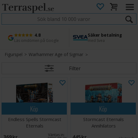
4.8
Säker betalning
Snabb leverans
45 dagars ångerrätt
Läs omdömen på Google
med Svea
Direkt från lager
Enkel retur
Figurspel
>
Warhammer Age of Sigmar
Filter
Köp
Köp
Endless Spells Stormcast
Stormcast Eternals
Eternals
Annihilators
Väntas in:
369 SEK
445 SEK