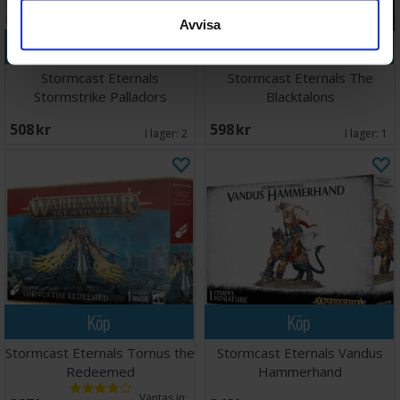
Avvisa
Köp
Köp
Stormcast Eternals
Stormcast Eternals The
Stormstrike Palladors
Blacktalons
508 SEK
598 SEK
I lager:
2
I lager:
1
Köp
Köp
Stormcast Eternals Tornus the
Stormcast Eternals Vandus
Redeemed
Hammerhand
Väntas in: