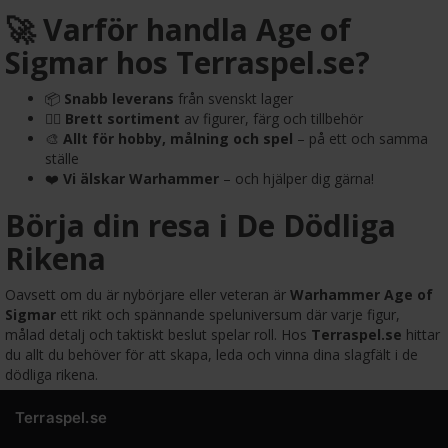
🚀 Varför handla Age of
Sigmar hos Terraspel.se?
📦
Snabb leverans
från svenskt lager
🧙‍♂️
Brett sortiment
av figurer, färg och tillbehör
🎨
Allt för hobby, målning och spel
– på ett och samma
ställe
❤️
Vi älskar Warhammer
– och hjälper dig gärna!
Börja din resa i De Dödliga
Rikena
Oavsett om du är nybörjare eller veteran är
Warhammer Age of
Sigmar
ett rikt och spännande speluniversum där varje figur,
målad detalj och taktiskt beslut spelar roll. Hos
Terraspel.se
hittar
du allt du behöver för att skapa, leda och vinna dina slagfält i de
dödliga rikena.
Terraspel.se