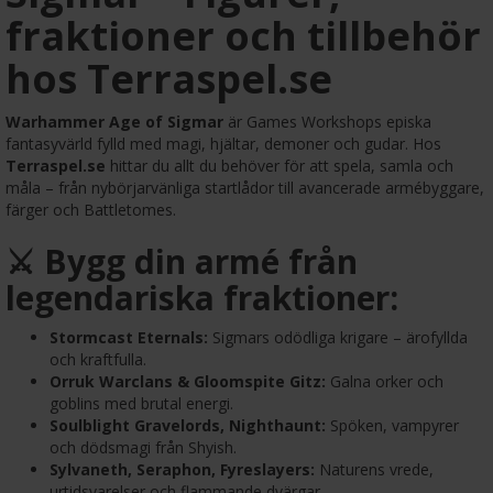
fraktioner och tillbehör
hos Terraspel.se
Warhammer Age of Sigmar
är Games Workshops episka
fantasyvärld fylld med magi, hjältar, demoner och gudar. Hos
Terraspel.se
hittar du allt du behöver för att spela, samla och
måla – från nybörjarvänliga startlådor till avancerade armébyggare,
färger och Battletomes.
⚔️ Bygg din armé från
legendariska fraktioner:
Stormcast Eternals:
Sigmars odödliga krigare – ärofyllda
och kraftfulla.
Orruk Warclans & Gloomspite Gitz:
Galna orker och
goblins med brutal energi.
Soulblight Gravelords, Nighthaunt:
Spöken, vampyrer
och dödsmagi från Shyish.
Sylvaneth, Seraphon, Fyreslayers:
Naturens vrede,
urtidsvarelser och flammande dvärgar.