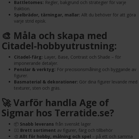
Battletomes:
Regler, bakgrund och strategier för varje
fraktion.
Spelbrädor, tärningar, mallar:
Allt du behöver för att göra
varje strid episk.
🎨 Måla och skapa med
Citadel-hobbyutrustning:
Citadel-färg:
Layer, Base, Contrast och Shade – för
imponerande detaljer.
Penslar & verktyg:
För precisionsmålning och byggande av
figurer.
Basmaterial & dekorationer:
Gör dina figurer levande med
texturer, sten och gräs.
🚀 Varför handla Age of
Sigmar hos Terratide.se?
📦
Snabb leverans
från svenskt lager
🧙‍♂️
Brett sortiment
av figurer, färg och tillbehör
🎨
Allt för hobby, målning och spel
– på ett och samma