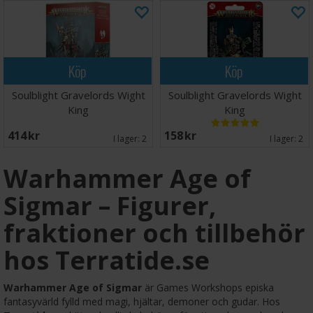
Köp
Köp
Soulblight Gravelords Wight
Soulblight Gravelords Wight
King
King
414 SEK
158 SEK
I lager:
2
I lager:
2
Warhammer Age of
Sigmar – Figurer,
fraktioner och tillbehör
hos Terratide.se
Warhammer Age of Sigmar
är Games Workshops episka
fantasyvärld fylld med magi, hjältar, demoner och gudar. Hos