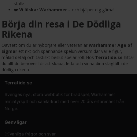
ställe
❤️
Vi älskar Warhammer
– och hjälper dig gärna!
Börja din resa i De Dödliga
Rikena
Oavsett om du är nybörjare eller veteran är
Warhammer Age of
Sigmar
ett rikt och spännande speluniversum där varje figur,
målad detalj och taktiskt beslut spelar roll. Hos
Terratide.se
hittar
du allt du behöver för att skapa, leda och vinna dina slagfält i de
dödliga rikena.
Terratide.se
Sveriges nya, stora webbutik för brädspel, Warhammer
miniatyrspill och samlarkort med över 20 års erfarenhet från
Norge.
Genvägar
Vanliga frågor och svar