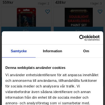
559 SEK
438 SEK
I lager:
2
I lager:
3
Köp
Köp
Soulblight Gravelords
Soulblight Gravelords Paint
Necromancer
Set
Samtycke
Information
Om
Väntas in:
Väntas in:
159 SEK
652 SEK
2026-08-31
2026-08-31
Denna webbplats använder cookies
Vi använder enhetsidentifierare för att anpassa innehållet
Köp
Köp
och annonserna till användarna, tillhandahålla funktioner
för sociala medier och analysera vår trafik. Vi
Soulblight Gravelords Prince
Soulblight Gravelords Radukar
vidarebefordrar även sådana identifierare och annan
Vhordrai
The Beast
information från din enhet till de sociala medier och
Väntas in:
Väntas in:
annons- och analysföretag som vi samarbetar med.
1 398 SEK
464 SEK
2026-08-19
2026-08-27