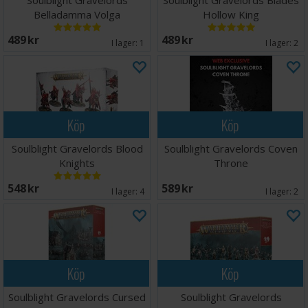
Soulblight Gravelords
Soulblight Gravelords Blades
Belladamma Volga
Hollow King
489 SEK
489 SEK
I lager:
1
I lager:
2
Köp
Köp
Soulblight Gravelords Blood
Soulblight Gravelords Coven
Knights
Throne
548 SEK
589 SEK
I lager:
4
I lager:
2
Köp
Köp
Soulblight Gravelords Cursed
Soulblight Gravelords