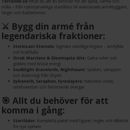
Terratide.se
hittar du allt du behöver för att spela, samla och
måla – från nybörjarvänliga startlådor till avancerade armébyggare,
färger och Battletomes.
⚔️ Bygg din armé från
legendariska fraktioner:
Stormcast Eternals:
Sigmars odödliga krigare – ärofyllda
och kraftfulla.
Orruk Warclans & Gloomspite Gitz:
Galna orker och
goblins med brutal energi.
Soulblight Gravelords, Nighthaunt:
Spöken, vampyrer
och dödsmagi från Shyish.
Sylvaneth, Seraphon, Fyreslayers:
Naturens vrede,
urtidsvarelser och flammande dvärgar.
🎯 Allt du behöver för att
komma i gång:
Startlådor:
Kompletta paket med figurer, regler och tillbehör
för nya spelare.