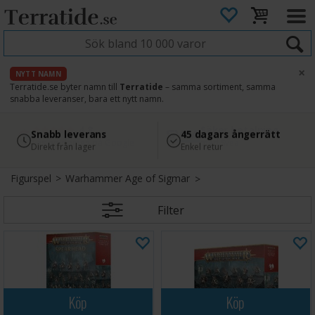
×
NYTT NAMN
Terratide.se byter namn till
Terratide
– samma sortiment, samma
snabba leveranser, bara ett nytt namn.
4.8
Säker betalning
Snabb leverans
45 dagars ångerrätt
Läs omdömen på Google
med Svea
Direkt från lager
Enkel retur
Figurspel
>
Warhammer Age of Sigmar
Filter
Köp
Köp