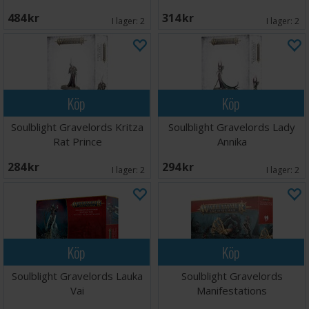
484 SEK
314 SEK
I lager:
2
I lager:
2
Köp
Köp
Soulblight Gravelords Kritza
Soulblight Gravelords Lady
Rat Prince
Annika
284 SEK
294 SEK
I lager:
2
I lager:
2
Köp
Köp
Soulblight Gravelords Lauka
Soulblight Gravelords
Vai
Manifestations