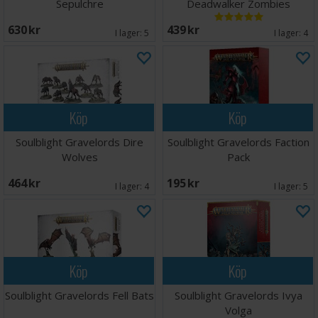
Sepulchre
Deadwalker Zombies
630 SEK
439 SEK
I lager:
5
I lager:
4
Köp
Köp
Soulblight Gravelords Dire
Soulblight Gravelords Faction
Wolves
Pack
464 SEK
195 SEK
I lager:
4
I lager:
5
Köp
Köp
Soulblight Gravelords Fell Bats
Soulblight Gravelords Ivya
Volga