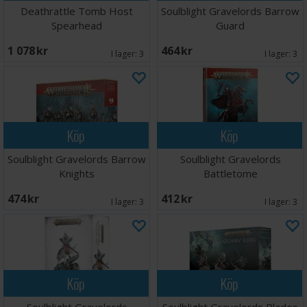
Deathrattle Tomb Host
Soulblight Gravelords Barrow
Spearhead
Guard
1 078 SEK
464 SEK
I lager:
3
I lager:
3
Köp
Köp
Soulblight Gravelords Barrow
Soulblight Gravelords
Knights
Battletome
474 SEK
412 SEK
I lager:
3
I lager:
3
Köp
Köp