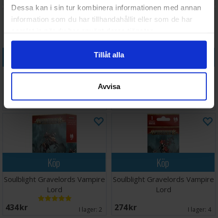
Dessa kan i sin tur kombinera informationen med annan
information som du har tillhandahållit eller som de har
samlat in när du har använt deras tjänster.
Köp
Köp
Tillåt alla
Soulblight Gravelords Radukar
Soulblight Gravelords
the Wolf
Skeletons
Avvisa
344 SEK
464 SEK
I lager:
1
I lager:
1
Köp
Köp
Soulblight Gravelords Vampire
Soulblight Gravelords Vampire
Lord
Lord
434 SEK
274 SEK
I lager:
2
I lager:
4