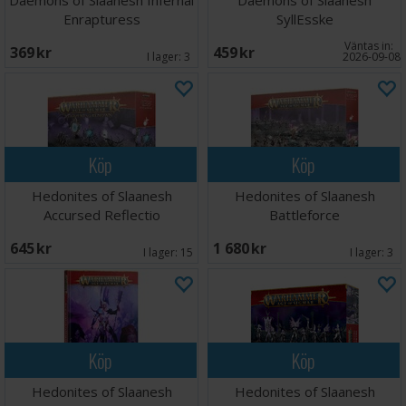
Daemons of Slaanesh Infernal
Daemons of Slaanesh
Enrapturess
SyllEsske
Väntas in:
369 SEK
459 SEK
I lager:
3
2026-09-08
Köp
Köp
Hedonites of Slaanesh
Hedonites of Slaanesh
Accursed Reflectio
Battleforce
645 SEK
1 680 SEK
I lager:
15
I lager:
3
Köp
Köp
Hedonites of Slaanesh
Hedonites of Slaanesh