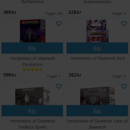
Battletome
Daemonettes
490 SEK
328 SEK
I lager:
20+
I lager:
3
Köp
Köp
Hedonites of Slaanesh
Hedonites of Slaanesh Dice
Dexcessa
998 SEK
282 SEK
I lager:
1
I lager:
2
Köp
Köp
Hedonites of Slaanesh
Hedonites of Slaanesh Fane of
Endless Spells
Slaanesh