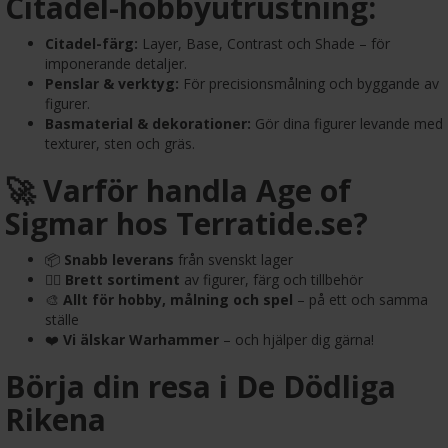
Citadel-hobbyutrustning:
Citadel-färg:
Layer, Base, Contrast och Shade – för
imponerande detaljer.
Penslar & verktyg:
För precisionsmålning och byggande av
figurer.
Basmaterial & dekorationer:
Gör dina figurer levande med
texturer, sten och gräs.
🚀 Varför handla Age of
Sigmar hos Terratide.se?
📦
Snabb leverans
från svenskt lager
🧙‍♂️
Brett sortiment
av figurer, färg och tillbehör
🎨
Allt för hobby, målning och spel
– på ett och samma
ställe
❤️
Vi älskar Warhammer
– och hjälper dig gärna!
Börja din resa i De Dödliga
Rikena