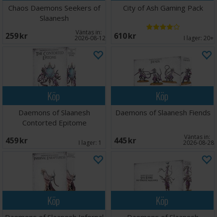
Chaos Daemons Seekers of
City of Ash Gaming Pack
Slaanesh
Väntas in:
259 SEK
610 SEK
2026-08-12
I lager:
20+
Köp
Köp
Daemons of Slaanesh
Daemons of Slaanesh Fiends
Contorted Epitome
Väntas in:
459 SEK
445 SEK
I lager:
1
2026-08-28
Köp
Köp