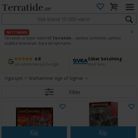
×
NYTT NAMN
Terratide.se byter namn till
Terratide
– samma sortiment, samma
snabba leveranser, bara ett nytt namn.
4.8
Säker betalning
Snabb leverans
45 dagars ångerrätt
Läs omdömen på Google
med Svea
Direkt från lager
Enkel retur
Figurspel
>
Warhammer Age of Sigmar
Filter
Köp
Köp