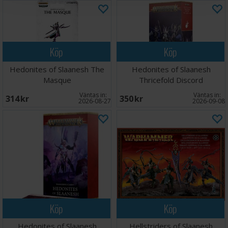
Köp
Köp
Hedonites of Slaanesh The
Hedonites of Slaanesh
Masque
Thricefold Discord
Väntas in:
Väntas in:
314 SEK
350 SEK
2026-08-27
2026-09-08
Köp
Köp
Hedonites of Slaanesh
Hellstriders of Slaanesh