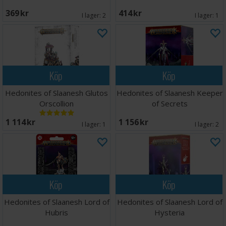
369 SEK
414 SEK
I lager:
2
I lager:
1
Köp
Köp
Hedonites of Slaanesh Glutos
Hedonites of Slaanesh Keeper
Orscollion
of Secrets
1 114 SEK
1 156 SEK
I lager:
1
I lager:
2
Köp
Köp
Hedonites of Slaanesh Lord of
Hedonites of Slaanesh Lord of
Hubris
Hysteria