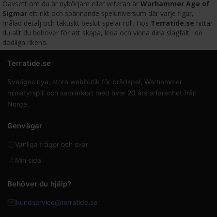
Oavsett om du är nybörjare eller veteran är
Warhammer Age of
Sigmar
ett rikt och spännande speluniversum där varje figur,
målad detalj och taktiskt beslut spelar roll. Hos
Terratide.se
hittar
du allt du behöver för att skapa, leda och vinna dina slagfält i de
dödliga rikena.
Terratide.se
Sveriges nya, stora webbutik för brädspel, Warhammer
miniatyrspill och samlarkort med över 20 års erfarenhet från
Norge.
Genvägar
Vanliga frågor och svar
Min sida
Behöver du hjälp?
kundservice@terratide.se