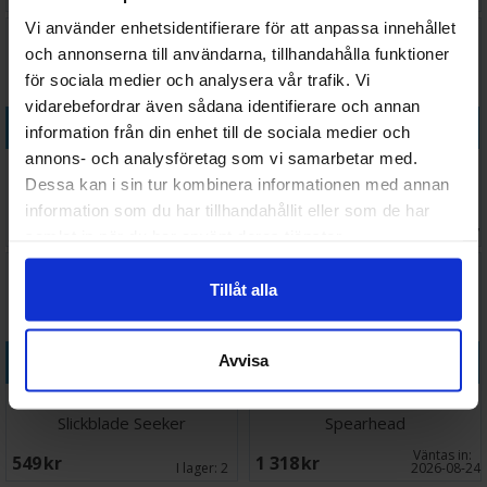
Vi använder enhetsidentifierare för att anpassa innehållet
och annonserna till användarna, tillhandahålla funktioner
för sociala medier och analysera vår trafik. Vi
vidarebefordrar även sådana identifierare och annan
Köp
Köp
information från din enhet till de sociala medier och
annons- och analysföretag som vi samarbetar med.
Hedonites of Slaanesh Sigvald
Hedonites of Slaanesh
Dessa kan i sin tur kombinera informationen med annan
Slaangor Fiendblo
information som du har tillhandahållit eller som de har
Väntas in:
488 SEK
464 SEK
I lager:
1
2026-08-27
samlat in när du har använt deras tjänster.
Tillåt alla
Köp
Köp
Avvisa
Hedonites of Slaanesh
Hedonites of Slaanesh
Slickblade Seeker
Spearhead
Väntas in:
549 SEK
1 318 SEK
I lager:
2
2026-08-24