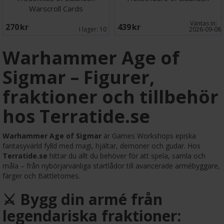
Warscroll Cards
Väntas in:
270 SEK
439 SEK
I lager:
10
2026-09-08
Warhammer Age of
Sigmar – Figurer,
fraktioner och tillbehör
hos Terratide.se
Warhammer Age of Sigmar
är Games Workshops episka
fantasyvärld fylld med magi, hjältar, demoner och gudar. Hos
Terratide.se
hittar du allt du behöver för att spela, samla och
måla – från nybörjarvänliga startlådor till avancerade armébyggare,
färger och Battletomes.
⚔️ Bygg din armé från
legendariska fraktioner: