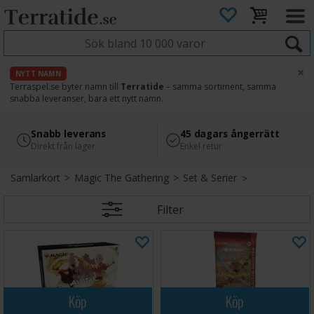
×
NYTT NAMN
Terraspel.se byter namn till
Terratide
– samma sortiment, samma
snabba leveranser, bara ett nytt namn.
4.8
Säker betalning
Snabb leverans
45 dagars ångerrätt
Läs omdömen på Google
med Svea
Direkt från lager
Enkel retur
Samlarkort
>
Magic The Gathering
>
Set & Serier
Filter
Köp
Köp