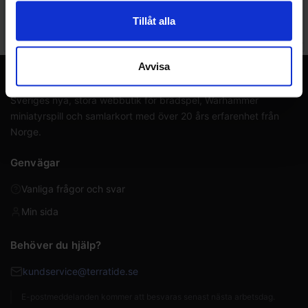
Magic Avatar Scene Box Black
Magic Avatar Scene Box Tea
Sun
Time
Tillåt alla
699 SEK
699 SEK
I lager:
20+
I lager:
20+
Avvisa
Terratide.se
Sveriges nya, stora webbutik för brädspel, Warhammer
miniatyrspill och samlarkort med över 20 års erfarenhet från
Norge.
Genvägar
Vanliga frågor och svar
Min sida
Behöver du hjälp?
kundservice@terratide.se
E-postmeddelanden kommer att besvaras senast nästa arbetsdag.