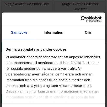
Magic Avatar Beginner Box
Magic Avatar Collector
Booster
Väntas in:
299 SEK
498 SEK
2026-09-04
I lager:
3
Samtycke
Information
Om
Köp
Köp
Denna webbplats använder cookies
Magic Avatar Play Booster
Magic Avatar Play Display
Vi använder enhetsidentifierare för att anpassa innehållet
och annonserna till användarna, tillhandahålla funktioner
för sociala medier och analysera vår trafik. Vi
79 SEK
1 789 SEK
I lager:
20+
I lager:
20+
vidarebefordrar även sådana identifierare och annan
information från din enhet till de sociala medier och
annons- och analysföretag som vi samarbetar med.
Dessa kan i sin tur kombinera informationen med annan
information som du har tillhandahållit eller som de har
Köp
Köp
samlat in när du har använt deras tjänster.